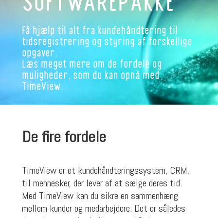
SOFTWAREPAKKE
Få hjælp til alt fra kundehåndtering til
tidsregistrering og styring af forskellige
opgaver.
Læs meget mere om de fordele og
muligheder, som du kan opnå med
TimeView.
De fire fordele
TimeView er et kundehåndteringssystem, CRM,
til mennesker, der lever af at sælge deres tid.
Med TimeView kan du sikre en sammenhæng
mellem kunder og medarbejdere. Det er således