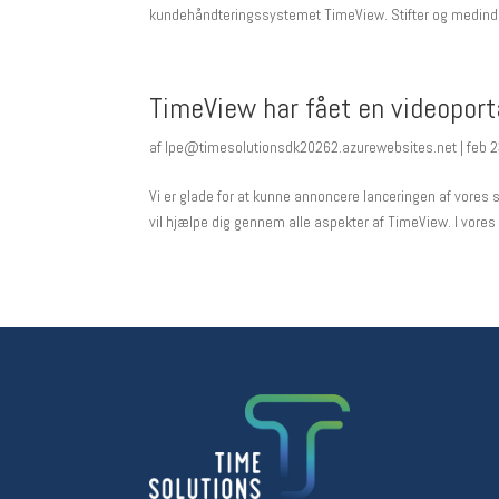
kundehåndteringssystemet TimeView. Stifter og medindeh
TimeView har fået en videoport
af
lpe@timesolutionsdk20262.azurewebsites.net
|
feb 
Vi er glade for at kunne annoncere lanceringen af vores
vil hjælpe dig gennem alle aspekter af TimeView. I vores 