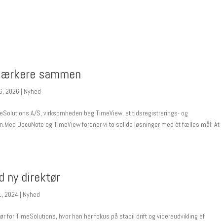
TimeView
Om o
stærkere sammen
6, 2026
|
Nyhed
TimeSolutions A/S, virksomheden bag TimeView, et tidsregistrerings- og
en.Med DocuNote og TimeView forener vi to solide løsninger med ét fælles mål: At
 ny direktør
1, 2024
|
Nyhed
ør for TimeSolutions, hvor han har fokus på stabil drift og videreudvikling af