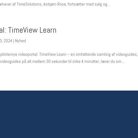
aver af TimeSolutions, Asbjørn Riise, fortsætter med salg og...
al: TimeView Learn
23, 2024
|
Nyhed
 splinternye videoportal: TimeView Learn – en omfattende samling af videoguides,
videoguides på alt mellem 30 sekunder til cirka 4 minutter, lærer du om...