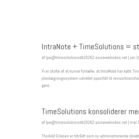
IntraNote + TimeSolutions = 
af
lpe@timesolutionsdk20262.azurewebsites.net
|
jan 1
Vi er stolte af at kunne fortælle, at IntraNote har købt 
planlægningssystem udviklet specifikt til revisorbranch
gøre...
TimeSolutions konsoliderer med
af
lpe@timesolutionsdk20262.azurewebsites.net
|
mar 
Thorkild Eriksen er tiltrådt som ny administrerende direkt