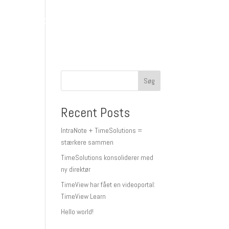
s
Support
Kontakt
Book et møde
Søg
Recent Posts
IntraNote + TimeSolutions =
stærkere sammen
TimeSolutions konsoliderer med
ny direktør
TimeView har fået en videoportal:
TimeView Learn
Hello world!