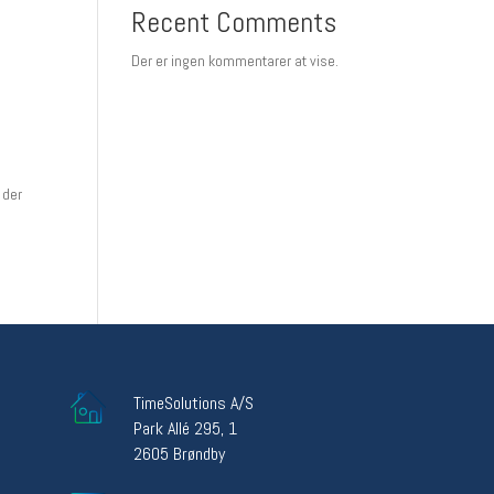
Recent Comments
Der er ingen kommentarer at vise.
 der
TimeSolutions A/S
Park Allé 295, 1
2605 Brøndby